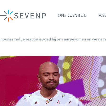
ONS AANBOD
VA
thousiasme! Je reactie is goed bij ons aangekomen en we neme